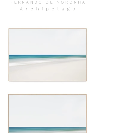
FERNANDO DE NORONH
A
Archipelag
o