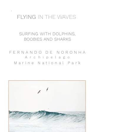
FLYING
IN THE WAVES
SURFING WITH DOLPHINS,
BOOBIES AND SHARKS
FERNANDO DE NORONH
A
Archipelag
o
Marine National Par
k