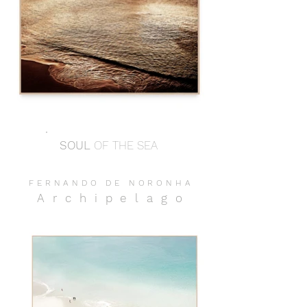
SOUL
OF THE SEA
FERNANDO DE NORONH
A
Archipelag
o