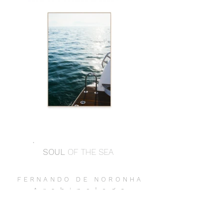
SOUL
OF THE SEA
FERNANDO DE NORONH
A
Archipelag
o