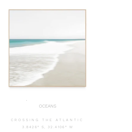
OCEANS
CROSSING THE ATLANTIC
3.8426° S, 32.4106°
W