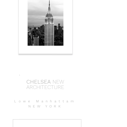
CHELSEA
NEW
ARCHITECTURE
Lowe Manhattam
NEW YORK