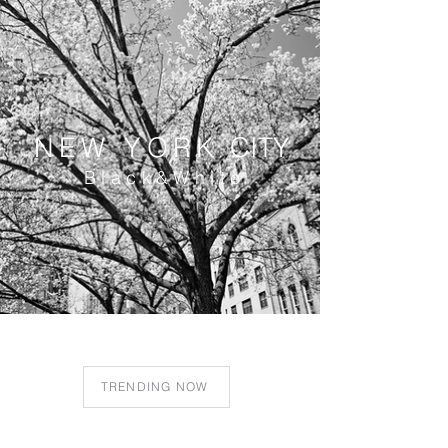
NEW YOR
K
CITY
Black&Whit
e
TRENDING NOW