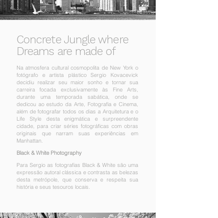
Concrete Jungle where
Dreams are made of
Na atmosfera cultural cosmopolita de New York o
fotógrafo e artista plástico Sergio Kovacevick
decidiu realizar seu maior sonho e tornar sua
carreira focada exclusivamente às Fine Arts,
durante uma temporada sabática, onde se
dedicou ao estudo da Arte, Fotografia e Cinema,
além de fotografar todos os dias a Arquitetura e o
Life Style desta enigmática e surpreendente
cidade, para criar séries fotográficas com obras
originais que narram suas experiências em
Manhattan.
Black & White Photography
Para Sergio as fotografias Black & White são uma
expressão autoral clássica e contrasta as belezas
desta metrópole, que conserva e respeita sua
história e seus tesouros locais.