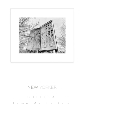
NEW
YORKER
CHELSEA
Lowe Manhattam