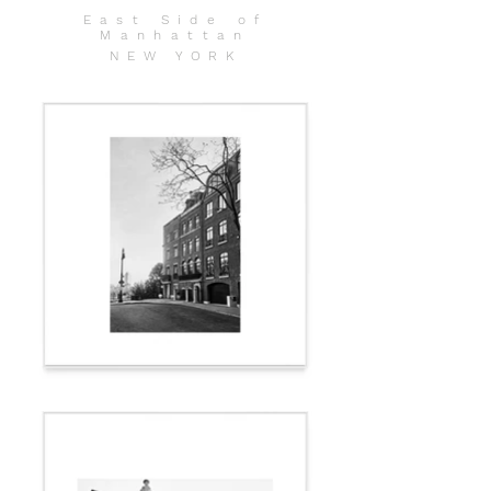
East Side of
Manhattan
NEW YORK