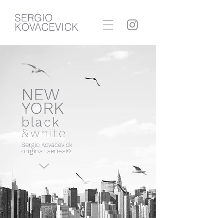
SERGIO
KOVACEVICK
NEW
YORK
black
&white
Sergio Kovacevick
original series
©